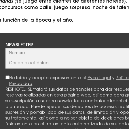
hanas
(se juega entre clientes de diferentes hoteles).
 concursos como baile, juego sorpresa, noche de talen
 función de la época y el año.
NEWSLETTER
He leído y acepto expresamente el
Aviso Legal
y
Políti
Privacidad
RESTHOTEL, SL tratará sus datos personales para dar respues
reservas realizadas en esta página web, así como para g
su suscripción a nuestra newsletter o cualquier otra solici
planteada. Puede ejercer sus derechos de acceso, recti
supresión y portabilidad de sus datos, de limitación y opo
su tratamiento, así como a no ser objeto de decisiones 
únicamente en el tratamiento automatizado de sus dato