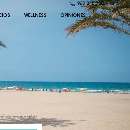
962 840 700
ES
CIOS
WELLNESS
OPINIONES
igo de promoción?