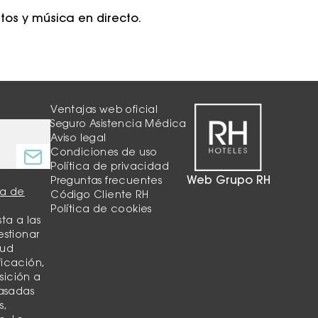
tos y música en directo.
Ventajas web oficial
Seguro Asistencia Médica
Aviso legal
Condiciones de uso
Política de privacidad
Web Grupo RH
Preguntas frecuentes
ca de
Código Cliente RH
Política de cookies
ta a las
estionar
tud
ficación,
sición a
basadas
s,