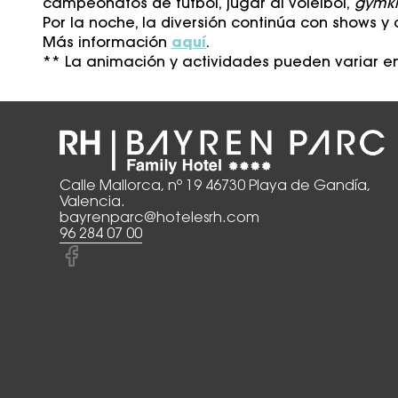
campeonatos de fútbol, jugar al voleibol,
gymk
Por la noche, la diversión continúa con shows y
Más información
aquí
.
** La animación y actividades pueden variar en
Calle Mallorca, nº 19 46730 Playa de Gandía,
Valencia.
bayrenparc@hotelesrh.com
96 284 07 00