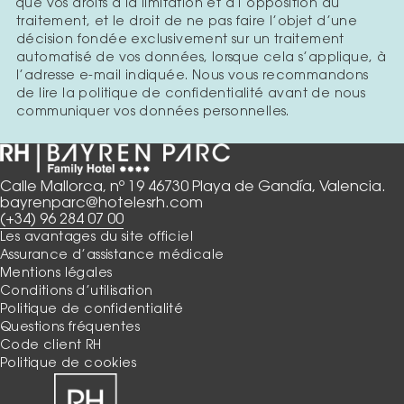
que vos droits à la limitation et à l’opposition au
traitement, et le droit de ne pas faire l’objet d’une
décision fondée exclusivement sur un traitement
automatisé de vos données, lorsque cela s’applique, à
l’adresse e-mail indiquée. Nous vous recommandons
de lire la politique de confidentialité avant de nous
communiquer vos données personnelles.
Calle Mallorca, nº 19 46730 Playa de Gandía, Valencia.
bayrenparc@hotelesrh.com
(+34) 96 284 07 00
Les avantages du site officiel
Assurance d’assistance médicale
Mentions légales
Conditions d’utilisation
Politique de confidentialité
Questions fréquentes
Code client RH
Politique de cookies