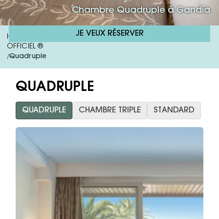
Chambre Quadruple à Gandía
JE VEUX RÉSERVER
Hôtel RH Bayren Parc | Hôtel 4 Étoiles À Gandía | SITE
OFFICIEL ®
Quadruple
/
QUADRUPLE
QUADRUPLE
CHAMBRE TRIPLE
STANDARD