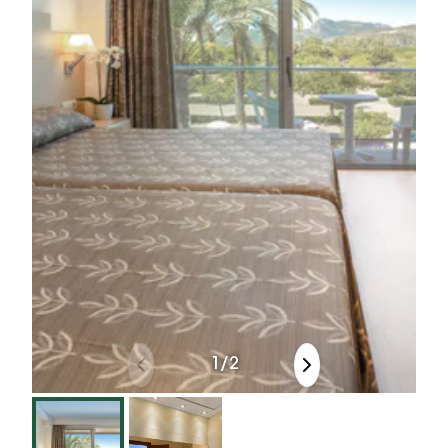
1
/
2